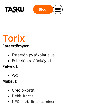
Blogi
Torix
Esteettömyys:
Esteetön pysäköintialue
Esteetön sisäänkäynti
Palvelut:
WC
Maksut:
Credit-kortit
Debit-kortit
NFC-mobiilimaksaminen