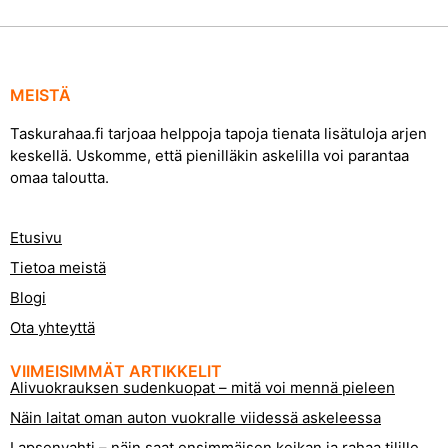
MEISTÄ
Taskurahaa.fi tarjoaa helppoja tapoja tienata lisätuloja arjen
keskellä. Uskomme, että pienilläkin askelilla voi parantaa
omaa taloutta.
Etusivu
Tietoa meistä
Blogi
Ota yhteyttä
VIIMEISIMMÄT ARTIKKELIT
Alivuokrauksen sudenkuopat – mitä voi mennä pieleen
Näin laitat oman auton vuokralle viidessä askeleessa
Lapsenvahti – näin saat ensimmäisen keikan ja rahaa tilille