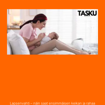
Lapsenvahti – näin saat ensimmäisen keikan ja rahaa