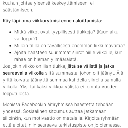
kuuhun johtaa yleensä keskeyttämiseen, ei
säästämiseen.
Käy läpi oma viikkorytmisi ennen aloittamista:
Mitkä viikot ovat tyypillisesti tiukkoja? (Kuun alku
vai loppu?)
Milloin tilillä on tavallisesti enemmän liikkumavaraa?
Ajoita haasteen suurimmat siirrot niille viikoille, kun
rahaa on hieman ylimääräistä.
Jos jokin viikko on liian tiukka,
jätä se välistä ja jatka
seuraavalla viikolla
siitä summasta, johon olit jäänyt. Älä
yritä korvata jäänyttä summaa kahdella siirrolla samalla
viikolla. Yksi tai kaksi viikkoa välistä ei romuta vuoden
lopputulosta.
Monissa Facebookin äitiryhmissä haastetta tehdään
yhdessä. Sosiaalinen sitoumus auttaa jatkamaan
silloinkin, kun motivaatio on matalalla. Kirjoita ryhmään,
että aloitat, niin seuraava tarkistuspiste on jo olemassa.