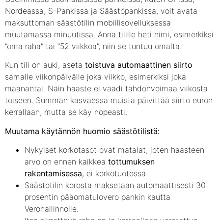
Nordeassa, S-Pankissa ja Säästöpankissa, voit avata
maksuttoman säästötilin mobiilisovelluksessa
muutamassa minuutissa. Anna tilille heti nimi, esimerkiksi
”oma raha” tai ”52 viikkoa”, niin se tuntuu omalta.
Kun tili on auki, aseta
toistuva automaattinen siirto
samalle viikonpäivälle joka viikko, esimerkiksi joka
maanantai. Näin haaste ei vaadi tahdonvoimaa viikosta
toiseen. Summan kasvaessa muista päivittää siirto euron
kerrallaan, mutta se käy nopeasti.
Muutama käytännön huomio säästötilistä:
Nykyiset korkotasot ovat matalat, joten haasteen
arvo on ennen kaikkea
tottumuksen
rakentamisessa
, ei korkotuotossa.
Säästötilin korosta maksetaan automaattisesti 30
prosentin pääomatulovero pankin kautta
Verohallinnolle.