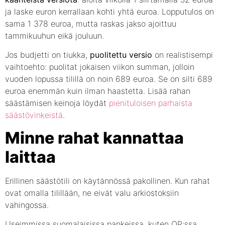
ja laske euron kerrallaan kohti yhtä euroa. Lopputulos on
sama 1 378 euroa, mutta raskas jakso ajoittuu
tammikuuhun eikä jouluun.
Jos budjetti on tiukka,
puolitettu versio
on realistisempi
vaihtoehto: puolitat jokaisen viikon summan, jolloin
vuoden lopussa tilillä on noin 689 euroa. Se on silti 689
euroa enemmän kuin ilman haastetta. Lisää rahan
säästämisen keinoja löydät
pienituloisen parhaista
säästövinkeistä
.
Minne rahat kannattaa
laittaa
Erillinen säästötili on käytännössä pakollinen. Kun rahat
ovat omalla tilillään, ne eivät valu arkiostoksiin
vahingossa.
Useimmissa suomalaisissa pankeissa, kuten OP:ssa,