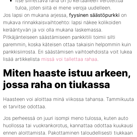
Itse siirrettävä raha on jo kertaalleen verotettua
tuloa, joten siitä ei mene veroja uudelleen.
Jos lapsi on mukana arjessa,
fyysinen säästöpurkki
on
mukava rinnakkaisvaihtoehto: lapsi näkee kolikoiden
kerääntyvän ja voi olla mukana laskemassa.
Pitkäjänteiseen säästämiseen pankkitili toimii silti
paremmin, koska käteisen ottaa takaisin helpommin kuin
pankkisiirrosta. Eri säästämisen vaihtoehdoista voit lukea
lisää artikkelista
missä voi tallettaa rahaa
.
Miten haaste istuu arkeen,
jossa raha on tiukassa
Haasteen voi aloittaa minä viikossa tahansa. Tammikuuta
ei tarvitse odottaa.
Jos perheessä on juuri isompi meno tulossa, kuten auto
huollossa tai vuokrankorotus, kannattaa odottaa kuukausi
ennen aloittamista. Pakottaminen taloudellisesti tiukkaan