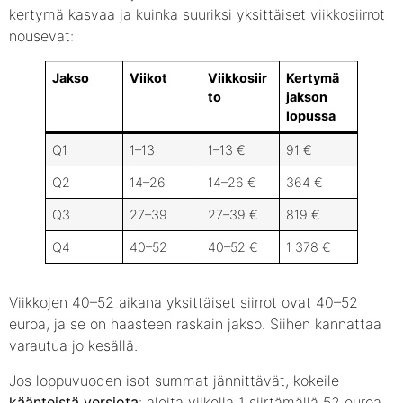
kertymä kasvaa ja kuinka suuriksi yksittäiset viikkosiirrot
nousevat:
Jakso
Viikot
Viikkosiir
Kertymä
to
jakson
lopussa
Q1
1–13
1–13 €
91 €
Q2
14–26
14–26 €
364 €
Q3
27–39
27–39 €
819 €
Q4
40–52
40–52 €
1 378 €
Viikkojen 40–52 aikana yksittäiset siirrot ovat 40–52
euroa, ja se on haasteen raskain jakso. Siihen kannattaa
varautua jo kesällä.
Jos loppuvuoden isot summat jännittävät, kokeile
käänteistä versiota
: aloita viikolla 1 siirtämällä 52 euroa