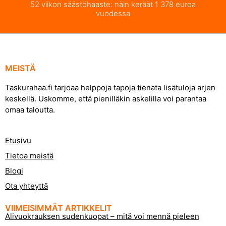
52 viikon säästöhaaste: näin keräät 1 378 euroa
vuodessa
MEISTÄ
Taskurahaa.fi tarjoaa helppoja tapoja tienata lisätuloja arjen
keskellä. Uskomme, että pienilläkin askelilla voi parantaa
omaa taloutta.
Etusivu
Tietoa meistä
Blogi
Ota yhteyttä
VIIMEISIMMÄT ARTIKKELIT
Alivuokrauksen sudenkuopat – mitä voi mennä pieleen