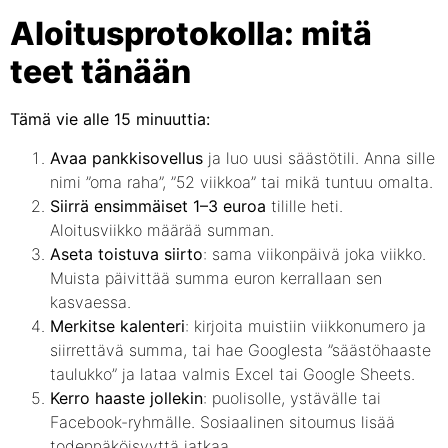
Aloitusprotokolla: mitä
teet tänään
Tämä vie alle 15 minuuttia:
Avaa pankkisovellus
ja luo uusi säästötili. Anna sille
nimi ”oma raha”, ”52 viikkoa” tai mikä tuntuu omalta.
Siirrä ensimmäiset 1–3 euroa
tilille heti.
Aloitusviikko määrää summan.
Aseta toistuva siirto
: sama viikonpäivä joka viikko.
Muista päivittää summa euron kerrallaan sen
kasvaessa.
Merkitse kalenteri
: kirjoita muistiin viikkonumero ja
siirrettävä summa, tai hae Googlesta ”säästöhaaste
taulukko” ja lataa valmis Excel tai Google Sheets.
Kerro haaste jollekin
: puolisolle, ystävälle tai
Facebook-ryhmälle. Sosiaalinen sitoumus lisää
todennäköisyyttä jatkaa.