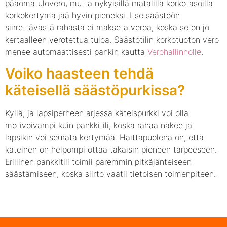
pääomatulovero, mutta nykyisillä matalilla korkotasoilla
korkokertymä jää hyvin pieneksi. Itse säästöön
siirrettävästä rahasta ei makseta veroa, koska se on jo
kertaalleen verotettua tuloa. Säästötilin korkotuoton vero
menee automaattisesti pankin kautta
Verohallinnolle
.
Voiko haasteen tehdä
käteisellä säästöpurkissa?
Kyllä, ja lapsiperheen arjessa käteispurkki voi olla
motivoivampi kuin pankkitili, koska rahaa näkee ja
lapsikin voi seurata kertymää. Haittapuolena on, että
käteinen on helpompi ottaa takaisin pieneen tarpeeseen.
Erillinen pankkitili toimii paremmin pitkäjänteiseen
säästämiseen, koska siirto vaatii tietoisen toimenpiteen.