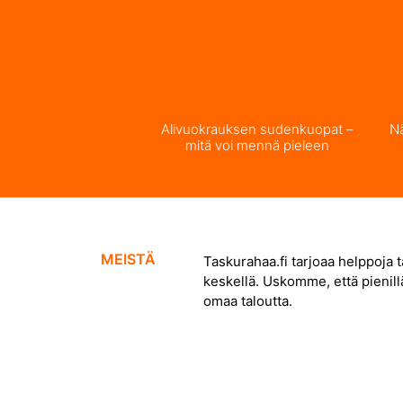
Alivuokrauksen sudenkuopat –
Nä
mitä voi mennä pieleen
MEISTÄ
Taskurahaa.fi tarjoaa helppoja ta
keskellä. Uskomme, että pienillä
omaa taloutta.