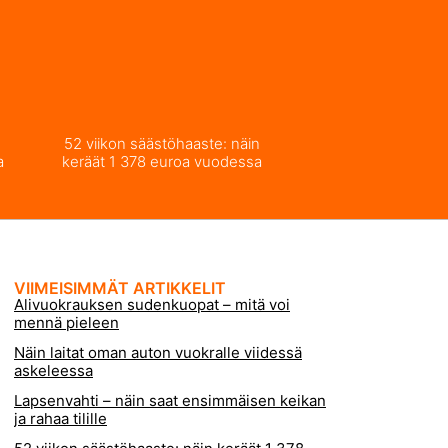
52 viikon säästöhaaste: näin
a
keräät 1 378 euroa vuodessa
VIIMEISIMMÄT ARTIKKELIT
Alivuokrauksen sudenkuopat – mitä voi
mennä pieleen
Näin laitat oman auton vuokralle viidessä
askeleessa
Lapsenvahti – näin saat ensimmäisen keikan
ja rahaa tilille