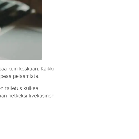
paa kuin koskaan. Kaikki
nopeaa pelaamista.
n talletus kulkee
maan hetkeksi livekasinon