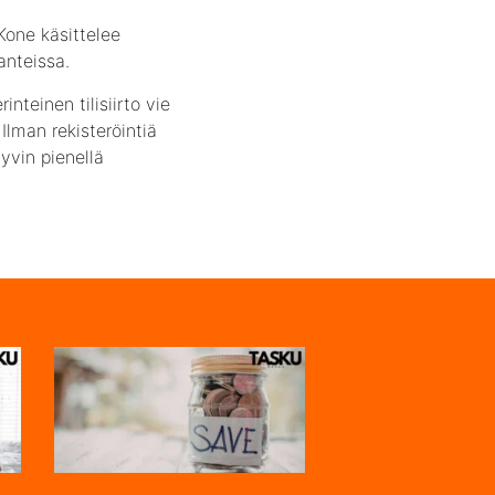
Kone käsittelee
anteissa.
nteinen tilisiirto vie
 Ilman rekisteröintiä
yvin pienellä