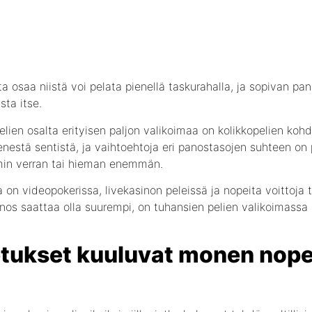
ta osaa niistä voi pelata pienellä taskurahalla, ja sopivan p
sta itse.
elien osalta erityisen paljon valikoimaa on kolikkopelien koh
estä sentistä, ja vaihtoehtoja eri panostasojen suhteen on pa
min verran tai hieman enemmän.
 on videopokerissa, livekasinon peleissä ja nopeita voittoja 
os saattaa olla suurempi, on tuhansien pelien valikoimassa 
letukset kuuluvat monen nop