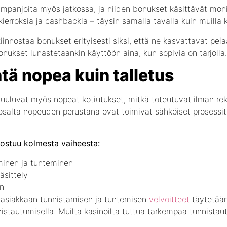
ampanjoita myös jatkossa, ja niiden bonukset käsittävät moni
kierroksia ja cashbackia – täysin samalla tavalla kuin muilla k
iinnostaa bonukset erityisesti siksi, että ne kasvattavat pe
nukset lunastetaankin käyttöön aina, kun sopivia on tarjolla.
tä nopea kuin talletus
luvat myös nopeat kotiutukset, mitkä toteutuvat ilman rekis
 osalta nopeuden perustana ovat toimivat sähköiset prosessit,
oostuu kolmesta vaiheesta:
minen ja tunteminen
äsittely
n
 asiakkaan tunnistamisen ja tuntemisen
velvoitteet
täytetään
istautumisella. Muilta kasinoilta tuttua tarkempaa tunnistautu